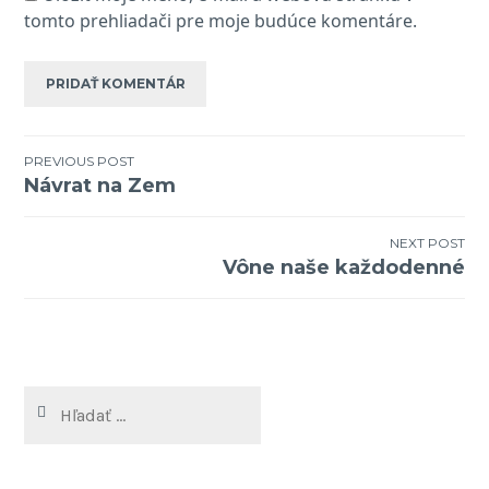
tomto prehliadači pre moje budúce komentáre.
PREVIOUS POST
Návrat na Zem
Navigácia
v
NEXT POST
Vône naše každodenné
článku
Hľadať: