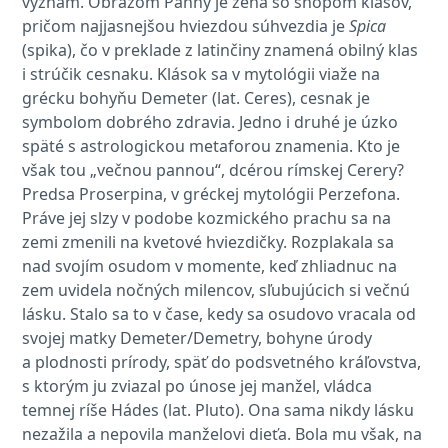
význam. Obrazom Panny je žena so snopom klasov,
pričom najjasnejšou hviezdou súhvezdia je
Spica
(spika), čo v preklade z latinčiny znamená obilný klas
i strúčik cesnaku. Klások sa v mytológii viaže na
grécku bohyňu Demeter (lat. Ceres), cesnak je
symbolom dobrého zdravia. Jedno i druhé je úzko
späté s astrologickou metaforou znamenia. Kto je
však tou „večnou pannou“, dcérou rímskej Cerery?
Predsa Proserpina, v gréckej mytológii Perzefona.
Práve jej slzy v podobe kozmického prachu sa na
zemi zmenili na kvetové hviezdičky. Rozplakala sa
nad svojím osudom v momente, keď zhliadnuc na
zem uvidela nočných milencov, sľubujúcich si večnú
lásku. Stalo sa to v čase, kedy sa osudovo vracala od
svojej matky Demeter/Demetry, bohyne úrody
a plodnosti prírody, späť do podsvetného kráľovstva,
s ktorým ju zviazal po únose jej manžel, vládca
temnej ríše Hádes (lat. Pluto). Ona sama nikdy lásku
nezažila a nepovila manželovi dieťa. Bola mu však, na