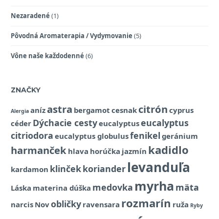
Nezaradené
(1)
Pôvodná Aromaterapia / Vydymovanie
(5)
Vône naše každodenné
(6)
ZNAČKY
astra
citrón
aníz
bergamot
cesnak
cyprus
Alergia
Dýchacie cesty
eucalyptus
céder
eucalyptus
citriodora
fenikel
eucalyptus globulus
geránium
kadidlo
harmanček
hlava
horúčka
jazmín
levanduľa
klinček
koriander
kardamon
myrha
medovka
mäta
Láska
materina dúška
rozmarín
obličky
narcis
Nov
ravensara
ruža
Ryby