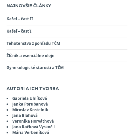
NAJNOVŠIE ČLÁNKY
Kašeľ – časť II
Kašeľ – časť I
Tehotenstvo z pohľadu TČM
Žlčník a esenciálne oleje
Gynekologické starosti a TČM
AUTORI A ICH TVORBA
Gabriela Uhlíková
Janka Porubanová
Miroslav Kostelník
Jana Blahová
Veronika Horváthová
Jana Račková Vyskočil
Mária Verbeníková