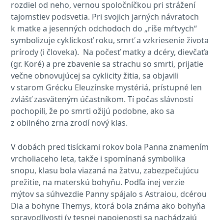
rozdiel od neho, vernou spoločníčkou pri strážení
tajomstiev podsvetia. Pri svojich jarných návratoch
k matke a jesenných odchodoch do „ríše mŕtvych“
symbolizuje cyklickosť roku, smrť a vzkriesenie života
prírody (i človeka). Na počesť matky a dcéry, dievčaťa
(gr. Koré) a pre zbavenie sa strachu so smrti, prijatie
večne obnovujúcej sa cyklicity žitia, sa objavili
v starom Grécku Eleuzínske mystériá, prístupné len
zvlášť zasväteným účastníkom. Tí počas slávností
pochopili, že po smrti ožijú podobne, ako sa
z obilného zrna zrodí nový klas.
V dobách pred tisíckami rokov bola Panna znamením
vrcholiaceho leta, takže i spomínaná symbolika
snopu, klasu bola viazaná na žatvu, zabezpečujúcu
prežitie, na materskú bohyňu. Podľa inej verzie
mýtov sa súhvezdie Panny spájalo s Astraiou, dcérou
Dia a bohyne Themys, ktorá bola známa ako bohyňa
spravodlivosti (v tesnej napojenosti sa nachádzajú