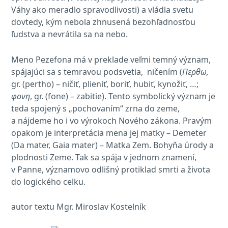
Váhy ako meradlo spravodlivosti) a vládla svetu
dovtedy, kým nebola zhnusená bezohľadnosťou
ľudstva a nevrátila sa na nebo.
Meno Pezefona má v preklade veľmi temný význam,
spájajúci sa s temravou podsvetia, ničením (
Περθω,
gr. (pertho) – ničiť, plieniť, boriť, hubiť, kynožiť, …;
φονη
, gr. (fone) – zabitie). Tento symbolický význam je
teda spojený s „pochovaním“ zrna do zeme,
a nájdeme ho i vo výrokoch Nového zákona. Pravým
opakom je interpretácia mena jej matky – Demeter
(Da mater, Gaia mater) – Matka Zem. Bohyňa úrody a
plodnosti Zeme. Tak sa spája v jednom znamení,
v Panne, významovo odlišný protiklad smrti a života
do logického celku.
autor textu Mgr. Miroslav Kostelník