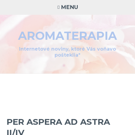
Skip
MENU
to
content
AROMATERAPIA
Internetové noviny, ktoré Vás voňavo
pošteklia*
PER ASPERA AD ASTRA
II/IV