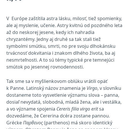
V Európe zaštítila astra lásku, milosť, tiež spomienky,
ale aj myslenie, učenie. Astry kvitnú od pozdného leta
až do neskorej jesene, kedy ich nahradia
chryzantémy. Jedny aj druhé sa tak stali tiež
symbolmi smútku, smrti, no pre svoju dlhokánsku
trvácnosť dokvitania i znakom dlhého života, ba aj
nesmrteľnosti. A to sú témy typické pre temnejúci
smútok po jesennej rovnodennosti.
Tak sme sa v myšlienkovom oblúku vrátili opäť
k Panne. Latinský názov znamenia je
Virgo
, v slovníku
dostaneme toto vysvetlenie významu slova – panna,
dosiaľ nevydatá, slobodná, mladá žena, ale i vestálka,
a vo význame spojenia
Cereris filia virgo erit
sa
dozvedáme, že Cererina dcéra zostane pannou.
Grécke
Παρθενος
(parthenos) má skoro identický