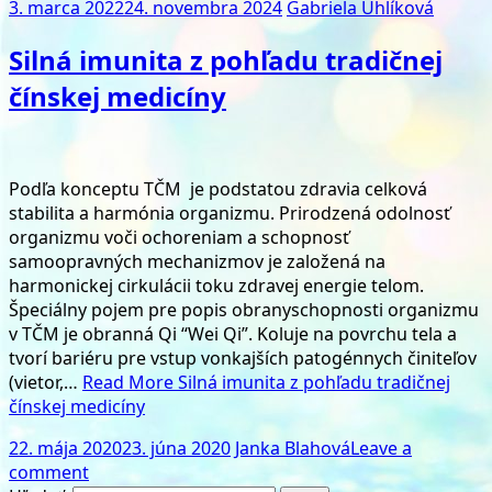
3. marca 2022
24. novembra 2024
Gabriela Uhlíková
Silná imunita z pohľadu tradičnej
čínskej medicíny
Podľa konceptu TČM je podstatou zdravia celková
stabilita a harmónia organizmu. Prirodzená odolnosť
organizmu voči ochoreniam a schopnosť
samoopravných mechanizmov je založená na
harmonickej cirkulácii toku zdravej energie telom.
Špeciálny pojem pre popis obranyschopnosti organizmu
v TČM je obranná Qi “Wei Qi”. Koluje na povrchu tela a
tvorí bariéru pre vstup vonkajších patogénnych činiteľov
(vietor,…
Read More
Silná imunita z pohľadu tradičnej
čínskej medicíny
22. mája 2020
23. júna 2020
Janka Blahová
Leave a
comment