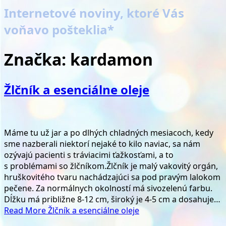
Internetové noviny, ktoré Vás
voňavo pošteklia*
Značka:
kardamon
Žlčník a esenciálne oleje
Máme tu už jar a po dlhých chladných mesiacoch, kedy
sme nazberali niektorí nejaké to kilo naviac, sa nám
ozývajú pacienti s tráviacimi ťažkosťami, a to
s problémami so žlčníkom.Žlčník je malý vakovitý orgán,
hruškovitého tvaru nachádzajúci sa pod pravým lalokom
pečene. Za normálnych okolností má sivozelenú farbu.
Dĺžku má približne 8-12 cm, široký je 4-5 cm a dosahuje…
Read More
Žlčník a esenciálne oleje