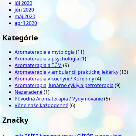
júl 2020
jún 2020
máj 2020
apríl 2020
Kategórie
Aromaterapia a mytológia
(11)
Aromaterapia a psychológia
(1)
Aromaterapia a TČM
(9)
Aromaterapia v ambulancii praktickej lekárky
(13)
Aromaterapia v kuchyni / Koreniny
(4)
Aromaterapia, lunárne cykly a petroterapia
(9)
Nezaradené
(1)
Pôvodná Aromaterapia / Vydymovanie
(5)
Vône naše každodenné
(6)
Značky
astra
citrón
aníz
bergamot
cesnak
cyprus
céder