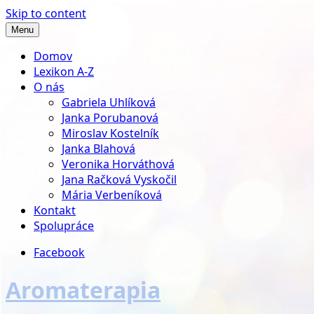
Skip to content
Menu
Domov
Lexikon A-Z
O nás
Gabriela Uhlíková
Janka Porubanová
Miroslav Kostelník
Janka Blahová
Veronika Horváthová
Jana Račková Vyskočil
Mária Verbeníková
Kontakt
Spolupráce
Facebook
Aromaterapia