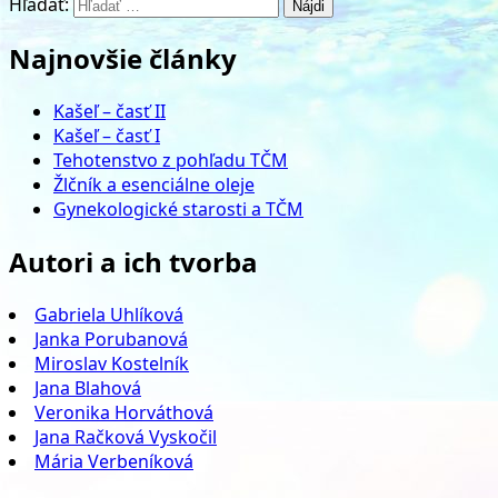
Hľadať:
Najnovšie články
Kašeľ – časť II
Kašeľ – časť I
Tehotenstvo z pohľadu TČM
Žlčník a esenciálne oleje
Gynekologické starosti a TČM
Autori a ich tvorba
Gabriela Uhlíková
Janka Porubanová
Miroslav Kostelník
Jana Blahová
Veronika Horváthová
Jana Račková Vyskočil
Mária Verbeníková