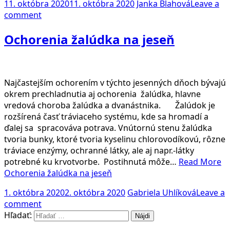
11. októbra 2020
11. októbra 2020
Janka Blahová
Leave a
comment
Ochorenia žalúdka na jeseň
Najčastejším ochorením v týchto jesenných dňoch bývajú
okrem prechladnutia aj ochorenia žalúdka, hlavne
vredová choroba žalúdka a dvanástnika. Žalúdok je
rozšírená časť tráviaceho systému, kde sa hromadí a
ďalej sa spracováva potrava. Vnútornú stenu žalúdka
tvoria bunky, ktoré tvoria kyselinu chlorovodíkovú, rôzne
tráviace enzýmy, ochranné látky, ale aj napr.-látky
potrebné ku krvotvorbe. Postihnutá môže…
Read More
Ochorenia žalúdka na jeseň
1. októbra 2020
2. októbra 2020
Gabriela Uhlíková
Leave a
comment
Hľadať: