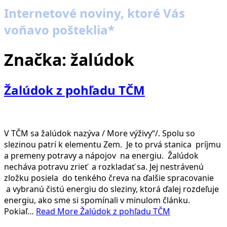
Internetové noviny, ktoré Vás
voňavo pošteklia*
Značka:
žalúdok
Žalúdok z pohľadu TČM
V TČM sa žalúdok nazýva / More výživy“/. Spolu so
slezinou patrí k elementu Zem. Je to prvá stanica príjmu
a premeny potravy a nápojov na energiu. Žalúdok
necháva potravu zrieť a rozkladať sa. Jej nestrávenú
zložku posiela do tenkého čreva na ďalšie spracovanie
a vybranú čistú energiu do sleziny, ktorá ďalej rozdeľuje
energiu, ako sme si spomínali v minulom článku.
Pokiaľ…
Read More
Žalúdok z pohľadu TČM