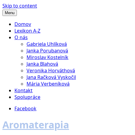
Skip to content
Menu
Domov
Lexikon A-Z
O nás
Gabriela Uhlíková
Janka Porubanová
Miroslav Kostelník
Janka Blahová
Veronika Horváthová
Jana Račková Vyskočil
Mária Verbeníková
Kontakt
Spolupráce
Facebook
Aromaterapia