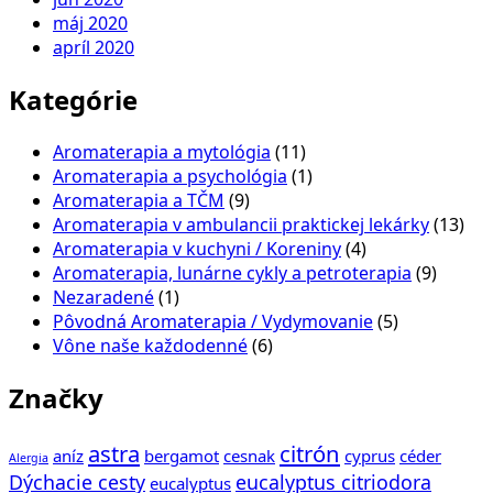
máj 2020
apríl 2020
Kategórie
Aromaterapia a mytológia
(11)
Aromaterapia a psychológia
(1)
Aromaterapia a TČM
(9)
Aromaterapia v ambulancii praktickej lekárky
(13)
Aromaterapia v kuchyni / Koreniny
(4)
Aromaterapia, lunárne cykly a petroterapia
(9)
Nezaradené
(1)
Pôvodná Aromaterapia / Vydymovanie
(5)
Vône naše každodenné
(6)
Značky
astra
citrón
aníz
bergamot
cesnak
cyprus
céder
Alergia
Dýchacie cesty
eucalyptus citriodora
eucalyptus