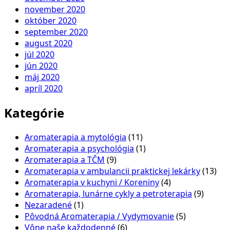
november 2020
október 2020
september 2020
august 2020
júl 2020
jún 2020
máj 2020
apríl 2020
Kategórie
Aromaterapia a mytológia
(11)
Aromaterapia a psychológia
(1)
Aromaterapia a TČM
(9)
Aromaterapia v ambulancii praktickej lekárky
(13)
Aromaterapia v kuchyni / Koreniny
(4)
Aromaterapia, lunárne cykly a petroterapia
(9)
Nezaradené
(1)
Pôvodná Aromaterapia / Vydymovanie
(5)
Vône naše každodenné
(6)