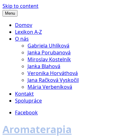
Skip to content
Menu
Domov
Lexikon A-Z
O nás
Gabriela Uhlíková
Janka Porubanová
Miroslav Kostelník
Janka Blahová
Veronika Horváthová
Jana Račková Vyskočil
Mária Verbeníková
Kontakt
Spolupráce
Facebook
Aromaterapia