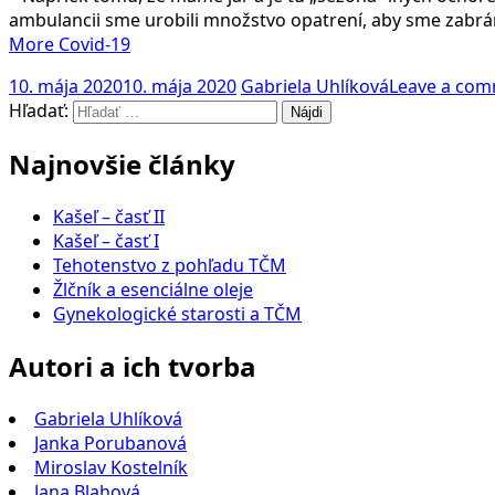
ambulancii sme urobili množstvo opatrení, aby sme zabrán
More
Covid-19
10. mája 2020
10. mája 2020
Gabriela Uhlíková
Leave a co
Hľadať:
Najnovšie články
Kašeľ – časť II
Kašeľ – časť I
Tehotenstvo z pohľadu TČM
Žlčník a esenciálne oleje
Gynekologické starosti a TČM
Autori a ich tvorba
Gabriela Uhlíková
Janka Porubanová
Miroslav Kostelník
Jana Blahová