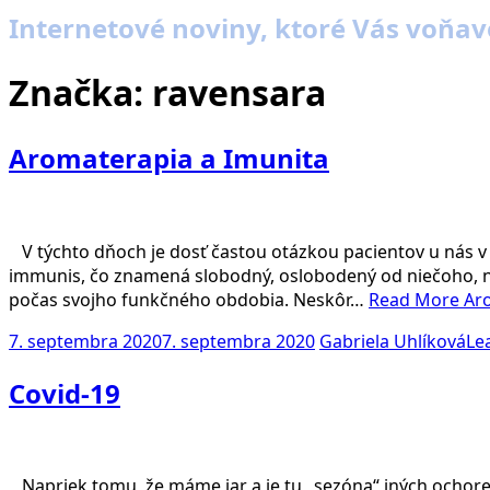
Internetové noviny, ktoré Vás voňav
Značka:
ravensara
Aromaterapia a Imunita
V týchto dňoch je dosť častou otázkou pacientov u nás v 
immunis, čo znamená slobodný, oslobodený od niečoho, n
počas svojho funkčného obdobia. Neskôr…
Read More
Ar
7. septembra 2020
7. septembra 2020
Gabriela Uhlíková
Le
Covid-19
Napriek tomu, že máme jar a je tu „sezóna“ iných ochorení