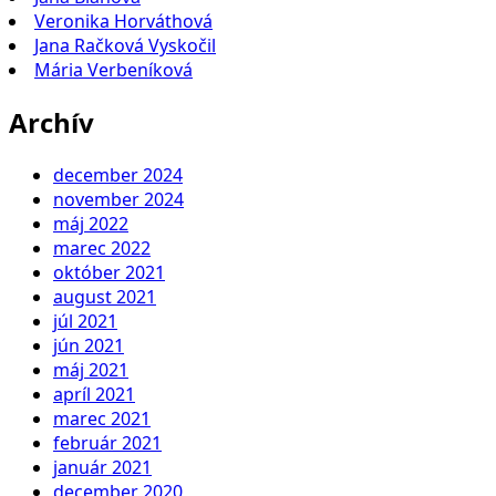
Veronika Horváthová
Jana Račková Vyskočil
Mária Verbeníková
Archív
december 2024
november 2024
máj 2022
marec 2022
október 2021
august 2021
júl 2021
jún 2021
máj 2021
apríl 2021
marec 2021
február 2021
január 2021
december 2020