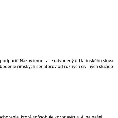
 podporiť. Názov imunita je odvodený od latinského slova
odenie rímskych senátorov od rôznych civilných služieb
ochorenie, ktoré spôsobuje koronavírus. Aj na našej