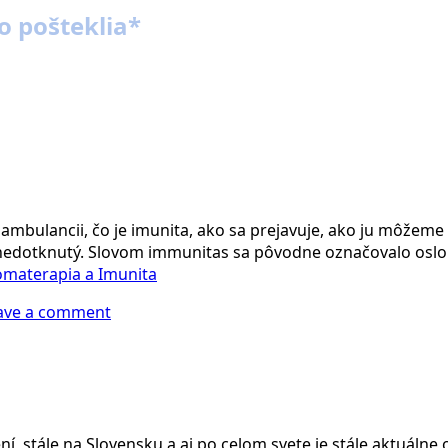
o pošteklia*
ambulancii, čo je imunita, ako sa prejavuje, ako ju môžeme
edotknutý. Slovom immunitas sa pôvodne označovalo oslob
omaterapia a Imunita
ave a comment
, stále na Slovensku a aj po celom svete je stále aktuálne 