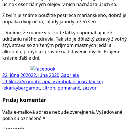
účinok esenciálnych olejov v nich nachádzajúcich sa.
Z bylín je známe použitie pestreca mariánskeho, dobrá je
pupalka dvojročná, plody jahody a žeň šeň.
Vidíme, že máme v prírode látky napomáhajúce k
udržaniu nášho zdravia. Takisto je dôležitý zdravý životný
štýl, strava so zníženým príjmom mastných jedál a
alkoholu, pohyb a správne nadstavenie mysle. Prajem
krásne ďalšie dni.
Zdieľaj na Facebooku
22. júna 2020
22. júna 2020
Gabriela
Uhlíková
Aromaterapia v ambulancii praktickej
lekárky
bergamot
,
citrón
,
pomaranč
,
zázvor
Pridaj komentár
Vaša e-mailová adresa nebude zverejnená.
Vyžadované
polia sú označené
*