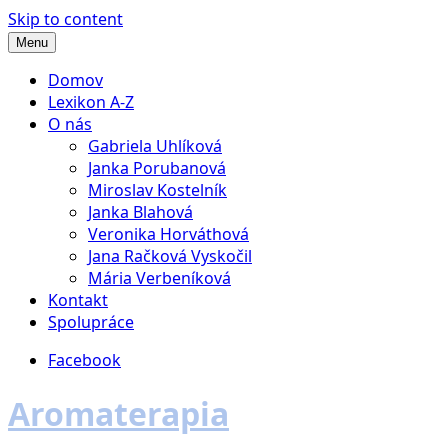
Skip to content
Menu
Domov
Lexikon A-Z
O nás
Gabriela Uhlíková
Janka Porubanová
Miroslav Kostelník
Janka Blahová
Veronika Horváthová
Jana Račková Vyskočil
Mária Verbeníková
Kontakt
Spolupráce
Facebook
Aromaterapia