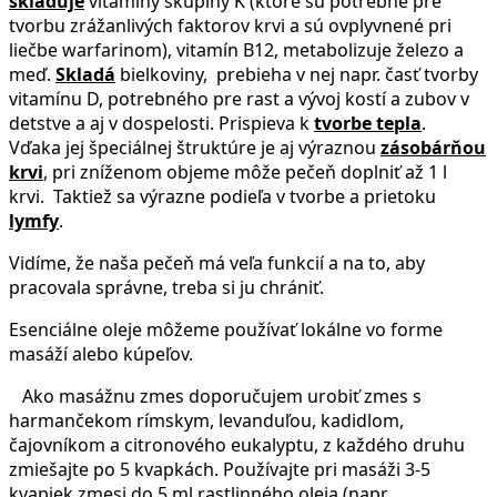
skladuje
vitamíny skupiny K (ktoré sú potrebné pre
tvorbu zrážanlivých faktorov krvi a sú ovplyvnené pri
liečbe warfarinom), vitamín B12, metabolizuje železo a
meď.
Skladá
bielkoviny, prebieha v nej napr. časť tvorby
vitamínu D, potrebného pre rast a vývoj kostí a zubov v
detstve a aj v dospelosti. Prispieva k
tvorbe tepla
.
Vďaka jej špeciálnej štruktúre je aj výraznou
zásobárňou
krvi
, pri zníženom objeme môže pečeň doplniť až 1 l
krvi. Taktiež sa výrazne podieľa v tvorbe a prietoku
lymfy
.
Vidíme, že naša pečeň má veľa funkcií a na to, aby
pracovala správne, treba si ju chrániť.
Esenciálne oleje môžeme používať lokálne vo forme
masáží alebo kúpeľov.
Ako masážnu zmes doporučujem urobiť zmes s
harmančekom rímskym, levanduľou, kadidlom,
čajovníkom a citronového eukalyptu, z každého druhu
zmiešajte po 5 kvapkách. Používajte pri masáži 3-5
kvapiek zmesi do 5 ml rastlinného oleja (napr.