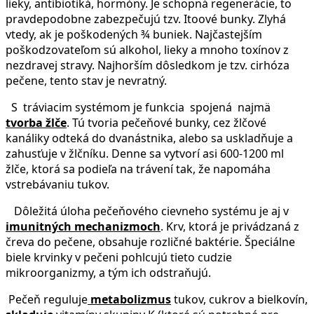
lieky, antibiotiká, hormóny. Je schopná regenerácie, to
pravdepodobne zabezpečujú tzv. Itoové bunky. Zlyhá
vtedy, ak je poškodených ¾ buniek. Najčastejším
poškodzovateľom sú alkohol, lieky a mnoho toxínov z
nezdravej stravy. Najhorším dôsledkom je tzv. cirhóza
pečene, tento stav je nevratný.
S tráviacim systémom je funkcia spojená najmä
tvorba žlče
. Tú tvoria pečeňové bunky, cez žlčové
kanáliky odteká do dvanástnika, alebo sa uskladňuje a
zahusťuje v žlčníku. Denne sa vytvorí asi 600-1200 ml
žlče, ktorá sa podieľa na trávení tak, že napomáha
vstrebávaniu tukov.
Dôležitá úloha pečeňového cievneho systému je aj v
imunitných mechanizmoch
. Krv, ktorá je privádzaná z
čreva do pečene, obsahuje rozličné baktérie. Špeciálne
biele krvinky v pečeni pohlcujú tieto cudzie
mikroorganizmy, a tým ich odstraňujú.
Pečeň reguluje
metabolizmus
tukov, cukrov a bielkovín,