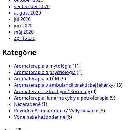
október 2020
september 2020
august 2020
júl 2020
jún 2020
máj 2020
apríl 2020
Kategórie
Aromaterapia a mytológia
(11)
Aromaterapia a psychológia
(1)
Aromaterapia a TČM
(9)
Aromaterapia v ambulancii praktickej lekárky
(13)
Aromaterapia v kuchyni / Koreniny
(4)
Aromaterapia, lunárne cykly a petroterapia
(9)
Nezaradené
(1)
Pôvodná Aromaterapia / Vydymovanie
(5)
Vône naše každodenné
(6)