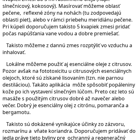
slnečnicový, kokosový). Masírovať môžeme oblasť
pečene, reflexné zóny na nohách (tu zodpovedajú
oblasti piet), alebo v rámci priebehu meridiánu pečene.
Pri kúpeli doporučujem takisto 5 kvapiek zmesi pridať
počas napúšťania vane vodou a dobre premiešať.
Takisto môžeme z dannú zmes rozptýliť vo vzduchu a
inhalovať.
Lokálne môžeme použiť aj esenciálne oleje z citrusov.
Pozor avšak na fototoxicitu u citrusových esenciálnych
olejoch, ktoré sú získané lisovaním (tzn. nie parnou
destiláciou). Takáto aplikácia môže spôsobiť popáleniny
kože po ich vystavení slnečným lúčom. Preto cez leto sú
masáže s použitým citrusov dobré až navečer alebo
večer. Dobrý je esenciálny olej z citrónu, pomaranča a
bergamotu.
Takisto sú dokázené vynikajúce účinky zo zázvoru,
rozmarínu a vňate koriandra. Doporučujem pridávať do
jedla práve tieto byliny pre ochranný a regeneračný