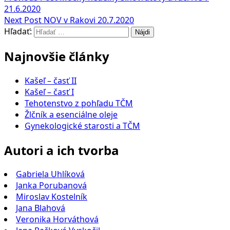
21.6.2020
Next Post
NOV v Rakovi 20.7.2020
Hľadať:
Najnovšie články
Kašeľ – časť II
Kašeľ – časť I
Tehotenstvo z pohľadu TČM
Žlčník a esenciálne oleje
Gynekologické starosti a TČM
Autori a ich tvorba
Gabriela Uhlíková
Janka Porubanová
Miroslav Kostelník
Jana Blahová
Veronika Horváthová