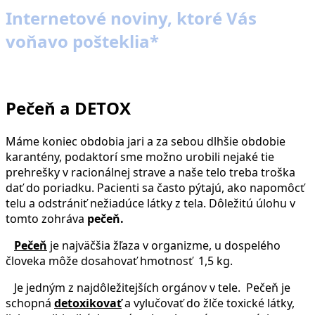
Internetové noviny, ktoré Vás
voňavo pošteklia*
Pečeň a DETOX
Máme koniec obdobia jari a za sebou dlhšie obdobie
karantény, podaktorí sme možno urobili nejaké tie
prehrešky v racionálnej strave a naše telo treba troška
dať do poriadku. Pacienti sa často pýtajú, ako napomôcť
telu a odstrániť nežiadúce látky z tela. Dôležitú úlohu v
tomto zohráva
pečeň.
Pečeň
je najväčšia žľaza v organizme, u dospelého
človeka môže dosahovať hmotnosť 1,5 kg.
Je jedným z najdôležitejších orgánov v tele. Pečeň je
schopná
detoxikovať
a vylučovať do žlče toxické látky,