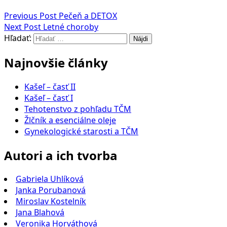
Previous Post
Pečeň a DETOX
Next Post
Letné choroby
Hľadať:
Najnovšie články
Kašeľ – časť II
Kašeľ – časť I
Tehotenstvo z pohľadu TČM
Žlčník a esenciálne oleje
Gynekologické starosti a TČM
Autori a ich tvorba
Gabriela Uhlíková
Janka Porubanová
Miroslav Kostelník
Jana Blahová
Veronika Horváthová