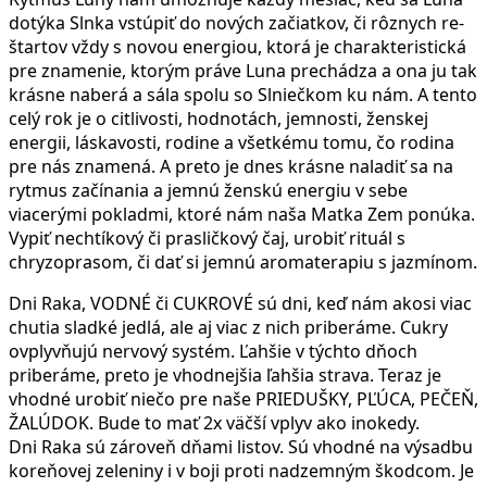
dotýka Slnka vstúpiť do nových začiatkov, či rôznych re-
štartov vždy s novou energiou, ktorá je charakteristická
pre znamenie, ktorým práve Luna prechádza a ona ju tak
krásne naberá a sála spolu so Slniečkom ku nám. A tento
celý rok je o citlivosti, hodnotách, jemnosti, ženskej
energii, láskavosti, rodine a všetkému tomu, čo rodina
pre nás znamená. A preto je dnes krásne naladiť sa na
rytmus začínania a jemnú ženskú energiu v sebe
viacerými pokladmi, ktoré nám naša Matka Zem ponúka.
Vypiť nechtíkový či prasličkový čaj, urobiť rituál s
chryzoprasom, či dať si jemnú aromaterapiu s jazmínom.
Dni Raka, VODNÉ či CUKROVÉ sú dni, keď nám akosi viac
chutia sladké jedlá, ale aj viac z nich priberáme. Cukry
ovplyvňujú nervový systém. Ľahšie v týchto dňoch
priberáme, preto je vhodnejšia ľahšia strava. Teraz je
vhodné urobiť niečo pre naše PRIEDUŠKY, PĽÚCA, PEČEŇ,
ŽALÚDOK. Bude to mať 2x väčší vplyv ako inokedy.
Dni Raka sú zároveň dňami listov. Sú vhodné na výsadbu
koreňovej zeleniny i v boji proti nadzemným škodcom. Je