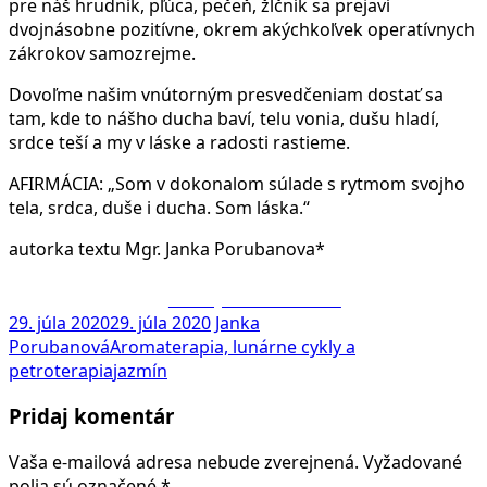
pre náš hrudník, pľúca, pečeň, žlčník sa prejaví
dvojnásobne pozitívne, okrem akýchkoľvek operatívnych
zákrokov samozrejme.
Dovoľme našim vnútorným presvedčeniam dostať sa
tam, kde to nášho ducha baví, telu vonia, dušu hladí,
srdce teší a my v láske a radosti rastieme.
AFIRMÁCIA: „Som v dokonalom súlade s rytmom svojho
tela, srdca, duše i ducha. Som láska.“
autorka textu Mgr. Janka Porubanova*
Zdieľaj na Facebooku
29. júla 2020
29. júla 2020
Janka
Porubanová
Aromaterapia, lunárne cykly a
petroterapia
jazmín
Pridaj komentár
Vaša e-mailová adresa nebude zverejnená.
Vyžadované
polia sú označené
*