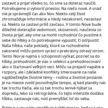
zastaviť a prijať všetko to, čo sme sa doteraz naučili.
Potrebujeme si vytvoriť priestor. Na niečo nové. A snáď
nie je správnejší čas ako Nov. Niekto celý život
zhromažďuje informácie a nikdy nezakorení, nezastaví
sa. Niekto sa zastaví príliš zavčasu. V tomto Nove bude
dôležité doterajšie vedomosti, skúsenosti, naučenia zo
života prijať, aby sme sa mohli rozhodnúť čo pustíme k
sebe do hĺbky a čo potrebujeme vypustiť, či od/pustiť.
Naša hĺbka, naše poklady, ktoré sa rozhodneme
zakoreniť môžu potom vyrásť v prekrásny zdravý strom.
Tento Nov je najmä o schopnosti vyčkať, pozrieť sa do
hĺbky, prehodnotiť. Je viac o selekcii a prehodnocovaní
ako o štartovaní veľkých vecí. Môžu sa prejaviť napätie a
rozpory, ale i základné konflikty smerované na naše
najdôležitejšie životné témy – rodina a životné poslanie.
Je na mieste zvoliť pozvoľnejšie tempo, aj keď planéty nás
tak trochu tlačia, ale sú tak trochu lenivé hýbať sa
dopredu, lebo sú retrográdne, čo tejto intenzite dodáva
hĺbku, zastavuje nás, núti premýšľať, ísť do seba.
Rytmus Luny nám umožňuje každý mesiac, keď sa Luna