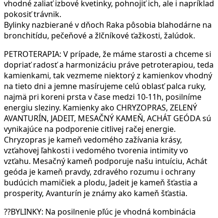
vhodné zaliať izbové kvetinky, pohnojiť ich, ale i napríklad
pokosiť trávnik.
Bylinky nazbierané v dňoch Raka pôsobia blahodárne na
bronchitídu, pečeňové a žlčníkové ťažkosti, žalúdok.
PETROTERAPIA: V prípade, že máme starosti a chceme si
dopriať radosť a harmonizáciu práve petroterapiou, teda
kamienkami, tak vezmeme niektorý z kamienkov vhodný
na tieto dni a jemne masírujeme celú oblasť palca ruky,
najmä pri koreni prsta v čase medzi 10-11h, posilníme
energiu sleziny. Kamienky ako CHRYZOPRAS, ZELENÝ
AVANTURÍN, JADEIT, MESAČNÝ KAMEŇ, ACHÁT GEÓDA sú
vynikajúce na podporenie citlivej račej energie.
Chryzopras je kameň vedomého zažívania krásy,
vzťahovej ľahkosti i vedomého tvorenia intimity vo
vzťahu. Mesačný kameň podporuje našu intuíciu, Achát
geóda je kameň pravdy, zdravého rozumu i ochrany
budúcich mamičiek a plodu, Jadeit je kameň šťastia a
prosperity, Avanturín je známy ako kameň šťastia.
??BYLINKY: Na posilnenie pľúc je vhodná kombinácia