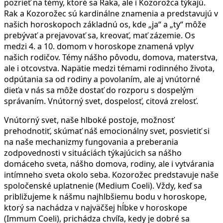
pozrieť na témy, ktoré sa Raka, ale i Kozorožca týkajú.
Rak a Kozorožec sú kardinálne znamenia a predstavujú v
našich horoskopoch základnú os, kde „ja“ a „ty“ môže
prebývať a prejavovať sa, kreovať, mať zázemie. Os
medzi 4. a 10. domom v horoskope znamená vplyv
našich rodičov. Témy nášho pôvodu, domova, materstva,
ale i otcovstva. Napätie medzi témami rodinného života,
odpútania sa od rodiny a povolaním, ale aj vnútorné
dieťa v nás sa môže dostať do rozporu s dospelým
správaním. Vnútorný svet, dospelosť, citová zrelosť.
Vnútorný svet, naše hlboké postoje, možnosť
prehodnotiť, skúmať náš emocionálny svet, posvietiť si
na naše mechanizmy fungovania a preberania
zodpovednosti v situáciách týkajúcich sa nášho
domáceho sveta, nášho domova, rodiny, ale i vytvárania
intímneho sveta okolo seba. Kozorožec predstavuje naše
spoločenské uplatnenie (Medium Coeli). Vždy, keď sa
približujeme k nášmu najhlbšiemu bodu v horoskope,
ktorý sa nachádza v najväčšej hĺbke v horoskope
(Immum Coeli), prichádza chvíľa, kedy je dobré sa