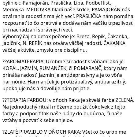
byliniek: Pamajorán, Praslička, Lipa, Podbeľ list,
Medovka. MEDOVKA hladí naše srdce, PAMAJORÁN nás
otvárania radosti z malých vecí, PRASLIČKA nám pomáha
rozpoznať to čo pretrvá a dodáva nám väčšiu trpezlivosť
pri nachádzaní správnych vecí.
Výborný čaj na detox pečene je: Breza, Repík, Čakanka,
Jablčník, N. REPÍK nás otvára väčšej radosti. ČAKANKA
väčšej aktivite, zmyslu pre disciplínu.
??AROMATERAPIA: Urobme si radosť s vôňami ako je
KOPÁL, JAZMÍN, RUMANČEK, či POMARANČ, ktorý nám
prináša radosť. Jazmín je antidepresívny a je to vôňa
harmónie. Harmanček je protizápalový, antiparazitný,
upokojuje nás a dovoľuje nám prijatie.
??TERAPIA FARBOU: v dňoch Raka je skvelá farba ZELENÁ.
Na jednoduchý rituál môžeme použiť čokoľvek z tejto
farby a podporiť tak naše plány do budúcna, či naše
vzťahy a pozvať k sebe anjelov.
?ZLATÉ PRAVIDLO V DŇOCH RAKA: Všetko čo urobíme