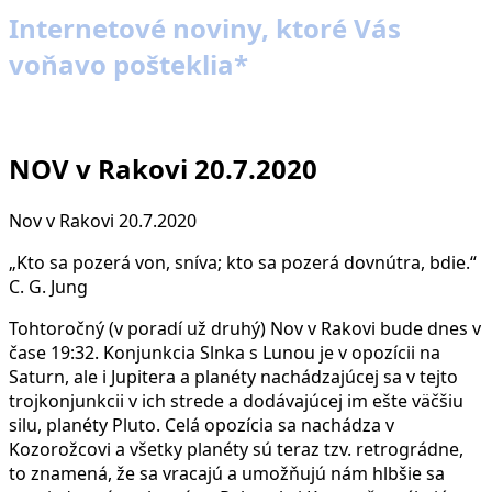
Internetové noviny, ktoré Vás
voňavo pošteklia*
NOV v Rakovi 20.7.2020
Nov v Rakovi 20.7.2020
„Kto sa pozerá von, sníva; kto sa pozerá dovnútra, bdie.“
C. G. Jung
Tohtoročný (v poradí už druhý) Nov v Rakovi bude dnes v
čase 19:32. Konjunkcia Slnka s Lunou je v opozícii na
Saturn, ale i Jupitera a planéty nachádzajúcej sa v tejto
trojkonjunkcii v ich strede a dodávajúcej im ešte väčšiu
silu, planéty Pluto. Celá opozícia sa nachádza v
Kozorožcovi a všetky planéty sú teraz tzv. retrográdne,
to znamená, že sa vracajú a umožňujú nám hlbšie sa