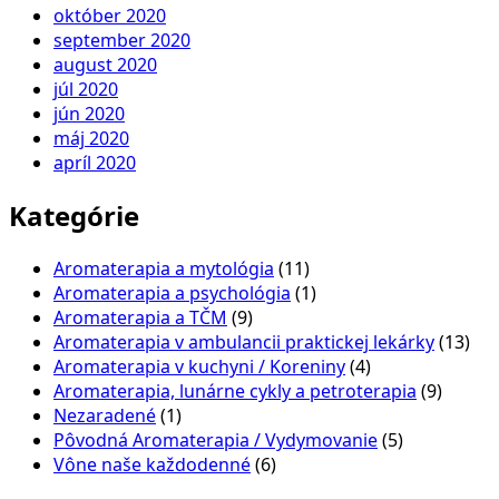
október 2020
september 2020
august 2020
júl 2020
jún 2020
máj 2020
apríl 2020
Kategórie
Aromaterapia a mytológia
(11)
Aromaterapia a psychológia
(1)
Aromaterapia a TČM
(9)
Aromaterapia v ambulancii praktickej lekárky
(13)
Aromaterapia v kuchyni / Koreniny
(4)
Aromaterapia, lunárne cykly a petroterapia
(9)
Nezaradené
(1)
Pôvodná Aromaterapia / Vydymovanie
(5)
Vône naše každodenné
(6)