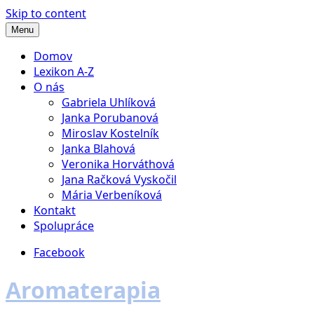
Skip to content
Menu
Domov
Lexikon A-Z
O nás
Gabriela Uhlíková
Janka Porubanová
Miroslav Kostelník
Janka Blahová
Veronika Horváthová
Jana Račková Vyskočil
Mária Verbeníková
Kontakt
Spolupráce
Facebook
Aromaterapia