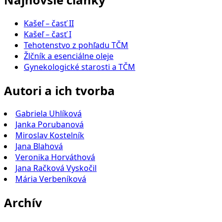
Kašeľ – časť II
Kašeľ – časť I
Tehotenstvo z pohľadu TČM
Žlčník a esenciálne oleje
Gynekologické starosti a TČM
Autori a ich tvorba
Gabriela Uhlíková
Janka Porubanová
Miroslav Kostelník
Jana Blahová
Veronika Horváthová
Jana Račková Vyskočil
Mária Verbeníková
Archív