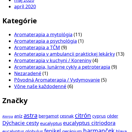
máj 2020
apríl 2020
Kategórie
Aromaterapia a mytológia
(11)
Aromaterapia a psychológia
(1)
Aromaterapia a TČM
(9)
Aromaterapia v ambulancii praktickej lekárky
(13)
Aromaterapia v kuchyni / Koreniny
(4)
Aromaterapia, lunárne cykly a petroterapia
(9)
Nezaradené
(1)
Pôvodná Aromaterapia / Vydymovanie
(5)
Vône naše každodenné
(6)
Značky
astra
citrón
aníz
bergamot
cesnak
cyprus
céder
Alergia
Dýchacie cesty
eucalyptus citriodora
eucalyptus
harmanček
fenikel
eucalyptus globulus
geránium
hlava