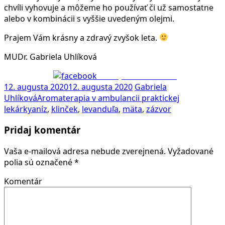
chvíli vyhovuje a môžeme ho používať či už samostatne
alebo v kombinácii s vyššie uvedeným olejmi.
Prajem Vám krásny a zdravý zvyšok leta.
MUDr. Gabriela Uhlíková
Zdieľaj na Facebooku
12. augusta 2020
12. augusta 2020
Gabriela
Uhlíková
Aromaterapia v ambulancii praktickej
lekárky
aníz
,
klinček
,
levanduľa
,
mäta
,
zázvor
Pridaj komentár
Vaša e-mailová adresa nebude zverejnená.
Vyžadované
polia sú označené
*
Komentár