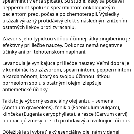
spearmint (Menta spicata). Sú štúdie, kedy sa podával
peppermint spolu so spearmintom onkologickým
pacientom pred, počas a po chemoterapii. Výsledky
ukázali výrazný protidávivý efekt s následným znížením
ostatných liekov proti zvracaniu.
Zázvor s jeho typickou vôňou účinnej látky zingiberínu je
efektívny pri liečbe nauzey. Dokonca nemá negatívne
účinky ani pri tehotenskom napínaní.
Levanduľa je vynikajúca pri liečbe nauzey. Veľmi dobrá je
v kombinácii so zázvorom, spearmintom, peppermintom
a kardamónom, ktorý so svojou účinnou látkou
borneolom spolu s otatnými olejmi zlepšuje
antiemetické účinky.
Takisto je výborný esenciálny olej anízu – semená
(Anethum graveolens), fenikla (Foeniculum vulgare),
klinčeka (Eugenia caryophyllata), a rasce (Carvum carvi),
obohacujú zmesy pre ich protidávivý a uvoľnujúci účinok.
Dôležité je si vybrať, aký esenciálny olej nám v danej