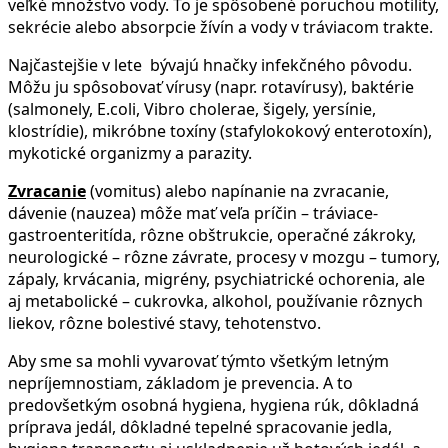
veľké množstvo vody. To je spôsobené poruchou motility,
sekrécie alebo absorpcie žívín a vody v tráviacom trakte.
Najčastejšie v lete bývajú hnačky infekčného pôvodu.
Môžu ju spôsobovať vírusy (napr. rotavírusy), baktérie
(salmonely, E.coli, Vibro cholerae, šigely, yersínie,
klostrídie), mikróbne toxíny (stafylokokový enterotoxín),
mykotické organizmy a parazity.
Zvracanie
(vomitus) alebo napínanie na zvracanie,
dávenie (nauzea) môže mať veľa príčin – tráviace-
gastroenteritída, rôzne obštrukcie, operačné zákroky,
neurologické – rôzne závrate, procesy v mozgu – tumory,
zápaly, krvácania, migrény, psychiatrické ochorenia, ale
aj metabolické – cukrovka, alkohol, používanie rôznych
liekov, rôzne bolestivé stavy, tehotenstvo.
Aby sme sa mohli vyvarovať týmto všetkým letným
nepríjemnostiam, základom je prevencia. A to
predovšetkým osobná hygiena, hygiena rúk, dôkladná
príprava jedál, dôkladné tepelné spracovanie jedla,