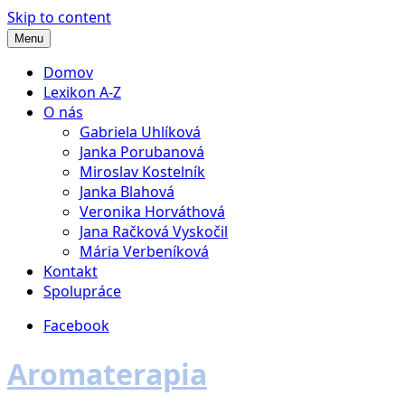
Skip to content
Menu
Domov
Lexikon A-Z
O nás
Gabriela Uhlíková
Janka Porubanová
Miroslav Kostelník
Janka Blahová
Veronika Horváthová
Jana Račková Vyskočil
Mária Verbeníková
Kontakt
Spolupráce
Facebook
Aromaterapia