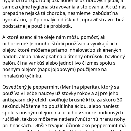
hygiena transportu aj uskladnenie už hotových jedál, a
samozrejme hygiena stravovania a stolovania. Ak už nás
prepadne nejaká tá choroba, nesmieme zabúdať na
hydratáciu, piť po malých dúškoch, upraviť stravu. Tiež
podstatné je použitie probiotík.
A ktoré esenciálne oleje nám môžu pomôcť, ak
ochorieme? Je mnoho štúdií používania vynikajúcich
olejov, ktoré môžeme priamo inhalovať zo sklenených
nádob, alebo nakvapkať na plátenný obrúsok, bavlnený
balón, či na vankúš alebo jednotlivo či zmes spolu s
nosným olejom (napr. jojobovým) použijeme na
inhalačnú tyčinku.
Osvedčený je peppermint (Mentha piperita), ktorý sa
používa v liečbe nauzey už stovky rokov a aj pre jeho
antispasmický efekt, uvoľňuje brušné kŕče za skoro 30
sekúnd. Môžeme ho použiť inhaláciou, alebo naniesť
spolu s nosným olejom na brucho v smere hodinových
ručičiek, takisto môžeme natierať vnútornú hranu nohy
pri hnačkách. Dlhšie trvajúci účinok ako peppermint má