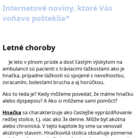
Internetové noviny, ktoré Vás
voňavo pošteklia*
Letné choroby
Je leto v plnom prúde a dosť častým výskytom na
ambulancii sú pacienti s tráviacimi ťažkosťami ako je
hnačka, prípadne ťažkosti sú spojené s nevoľnosťou,
zvracaním, bolesťami brucha a aj horúčkou.
Ako to teda je? Kedy môžeme povedať, že máme hnačku
alebo dyspepsiu? A Ako si môžeme sami pomôcť?
Hnačka
sa charakterizuje ako častejšie vyprázdňovanie
redšej stolice, t.j. viac ako 3x denne. Môže byť akútna
alebo chronická. V tejto kapitole by sme sa venovali
akútnym stavom. Hnačkovitá stolica obsahuje pomerne