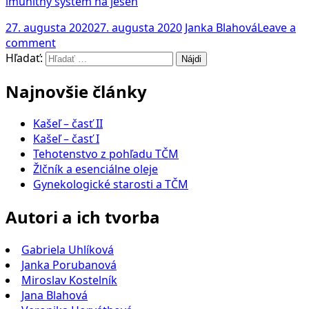
imunitný systém na jeseň
27. augusta 2020
27. augusta 2020
Janka Blahová
Leave a
comment
Hľadať:
Najnovšie články
Kašeľ – časť II
Kašeľ – časť I
Tehotenstvo z pohľadu TČM
Žlčník a esenciálne oleje
Gynekologické starosti a TČM
Autori a ich tvorba
Gabriela Uhlíková
Janka Porubanová
Miroslav Kostelník
Jana Blahová