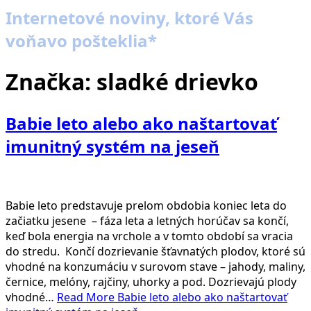
Internetové noviny, ktoré Vás
voňavo pošteklia*
Značka:
sladké drievko
Babie leto alebo ako naštartovať
imunitný systém na jeseň
Babie leto predstavuje prelom obdobia koniec leta do
začiatku jesene – fáza leta a letných horúčav sa končí,
keď bola energia na vrchole a v tomto období sa vracia
do stredu. Končí dozrievanie šťavnatých plodov, ktoré sú
vhodné na konzumáciu v surovom stave – jahody, maliny,
černice, melóny, rajčiny, uhorky a pod. Dozrievajú plody
vhodné…
Read More
Babie leto alebo ako naštartovať