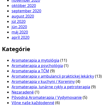
november 2020
október 2020
september 2020
august 2020
júl 2020
jún 2020
máj 2020
apríl 2020
Kategórie
Aromaterapia a mytológia
(11)
Aromaterapia a psychológia
(1)
Aromaterapia a TČM
(9)
Aromaterapia v ambulancii praktickej lekárky
(13)
Aromaterapia v kuchyni / Koreniny
(4)
Aromaterapia, lunárne cykly a petroterapia
(9)
Nezaradené
(1)
Pôvodná Aromaterapia / Vydymovanie
(5)
Vône naše každodenné
(6)