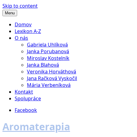
Skip to content
Menu
Domov
Lexikon A-Z
O nás
Gabriela Uhlíková
Janka Porubanová
Miroslav Kostelník
Janka Blahová
Veronika Horváthová
Jana Račková Vyskočil
Mária Verbeníková
Kontakt
Spolupráce
Facebook
Aromaterapia