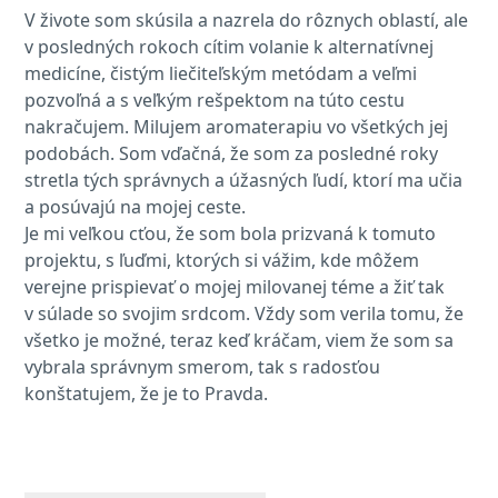
V živote som skúsila a nazrela do rôznych oblastí, ale
v posledných rokoch cítim volanie k alternatívnej
medicíne, čistým liečiteľským metódam a veľmi
pozvoľná a s veľkým rešpektom na túto cestu
nakračujem. Milujem aromaterapiu vo všetkých jej
podobách. Som vďačná, že som za posledné roky
stretla tých správnych a úžasných ľudí, ktorí ma učia
a posúvajú na mojej ceste.
Je mi veľkou cťou, že som bola prizvaná k tomuto
projektu, s ľuďmi, ktorých si vážim, kde môžem
verejne prispievať o mojej milovanej téme a žiť tak
v súlade so svojim srdcom. Vždy som verila tomu, že
všetko je možné, teraz keď kráčam, viem že som sa
vybrala správnym smerom, tak s radosťou
konštatujem, že je to Pravda.