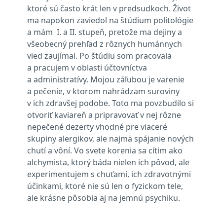
ktoré sú často krát len v predsudkoch. Život
ma napokon zaviedol na štúdium politológie
a mám I. a II. stupeň, pretože ma dejiny a
všeobecný prehľad z rôznych humánnych
vied zaujímal. Po štúdiu som pracovala
a pracujem v oblasti účtovníctva
a administratívy. Mojou záľubou je varenie
a pečenie, v ktorom nahrádzam suroviny
v ich zdravšej podobe. Toto ma povzbudilo si
otvoriť kaviareň a pripravovať v nej rôzne
nepečené dezerty vhodné pre viaceré
skupiny alergikov, ale najmä spájanie nových
chutí a vôní. Vo svete korenia sa cítim ako
alchymista, ktorý báda nielen ich pôvod, ale
experimentujem s chuťami, ich zdravotnými
účinkami, ktoré nie sú len o fyzickom tele,
ale krásne pôsobia aj na jemnú psychiku.