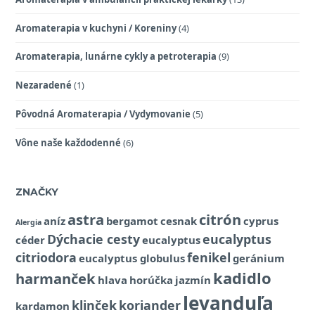
Aromaterapia v kuchyni / Koreniny
(4)
Aromaterapia, lunárne cykly a petroterapia
(9)
Nezaradené
(1)
Pôvodná Aromaterapia / Vydymovanie
(5)
Vône naše každodenné
(6)
ZNAČKY
astra
citrón
aníz
bergamot
cesnak
cyprus
Alergia
Dýchacie cesty
eucalyptus
céder
eucalyptus
citriodora
fenikel
eucalyptus globulus
geránium
kadidlo
harmanček
hlava
horúčka
jazmín
levanduľa
klinček
koriander
kardamon