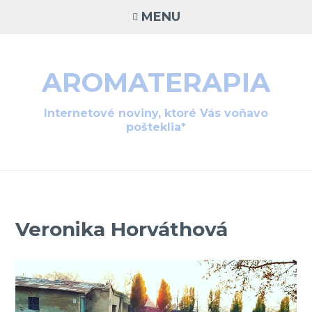
Skip
MENU
to
content
AROMATERAPIA
Internetové noviny, ktoré Vás voňavo
pošteklia*
Veronika Horváthová