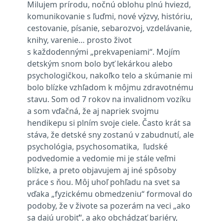
Milujem prírodu, nočnú oblohu plnú hviezd,
komunikovanie s ľuďmi, nové výzvy, históriu,
cestovanie, písanie, sebarozvoj, vzdelávanie,
knihy, varenie… prosto život
s každodennými „prekvapeniami“. Mojím
detským snom bolo byť lekárkou alebo
psychologičkou, nakoľko telo a skúmanie mi
bolo blízke vzhľadom k môjmu zdravotnému
stavu. Som od 7 rokov na invalidnom vozíku
a som vďačná, že aj napriek svojmu
hendikepu si plním svoje ciele. Často krát sa
stáva, že detské sny zostanú v zabudnutí, ale
psychológia, psychosomatika, ľudské
podvedomie a vedomie mi je stále veľmi
blízke, a preto objavujem aj iné spôsoby
práce s ňou. Môj uhoľ pohľadu na svet sa
vďaka „fyzickému obmedzeniu“ formoval do
podoby, že v živote sa pozerám na veci „ako
sa dajú urobiť“, a ako obchádzať bariéry,