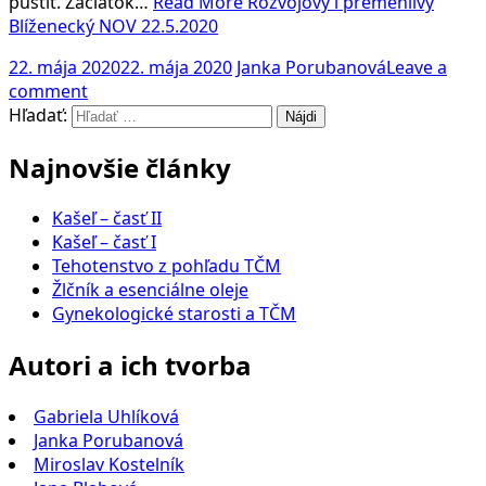
pustiť. Začiatok…
Read More
Rozvojový i premenlivý
Blíženecký NOV 22.5.2020
22. mája 2020
22. mája 2020
Janka Porubanová
Leave a
comment
Hľadať:
Najnovšie články
Kašeľ – časť II
Kašeľ – časť I
Tehotenstvo z pohľadu TČM
Žlčník a esenciálne oleje
Gynekologické starosti a TČM
Autori a ich tvorba
Gabriela Uhlíková
Janka Porubanová
Miroslav Kostelník