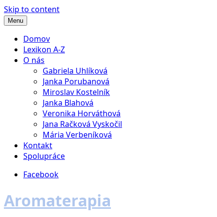
Skip to content
Menu
Domov
Lexikon A-Z
O nás
Gabriela Uhlíková
Janka Porubanová
Miroslav Kostelník
Janka Blahová
Veronika Horváthová
Jana Račková Vyskočil
Mária Verbeníková
Kontakt
Spolupráce
Facebook
Aromaterapia