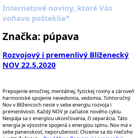
Internetové noviny, ktoré Vás
voňavo pošteklia*
Značka:
púpava
Rozvojový i premenlivý Blíženecký
NOV 22.5.2020
Prepojenie emočnej, mentálnej, fyzickej roviny a zároveň
harmonické spojenie nevedomia, vedomia. Tohtoročný
Nov v Blížencoch nesie v sebe energiu rozvoja i
premenlivosti. Každý NOV je začiatok nového cyklu.
Nespája sa s energiou ukončovania, či separácia. Táto
energia je výsostne spojená s energiou splnu. Nov má v
sebe panenskosť, neporušenosť. Chceme sa do niečoho