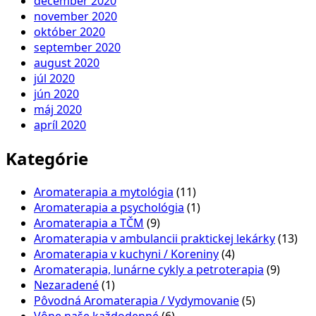
december 2020
november 2020
október 2020
september 2020
august 2020
júl 2020
jún 2020
máj 2020
apríl 2020
Kategórie
Aromaterapia a mytológia
(11)
Aromaterapia a psychológia
(1)
Aromaterapia a TČM
(9)
Aromaterapia v ambulancii praktickej lekárky
(13)
Aromaterapia v kuchyni / Koreniny
(4)
Aromaterapia, lunárne cykly a petroterapia
(9)
Nezaradené
(1)
Pôvodná Aromaterapia / Vydymovanie
(5)
Vône naše každodenné
(6)